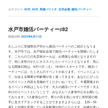
カテゴリー:
30代
,
40代
,
再婚バツイチ
,
古河会場
,
婚活パーティー
水戸市婚活パーティー♯82
投稿日時:
2022年6月11日
久しぶりに茨城県水戸市から婚活パーティーのご紹介となりま
す。水戸市では、水戸福祉会場で婚活パーティーを開催いたしま
す。こちらの三の丸芸術ホールは、お洒落な会場となりますの
で、特に女性のかたにオススメしたいイベントとなります。気に
なる開催日程は、6月11日（土） 18:00〜スタートです。婚活パ
ーティーには、たくさんのイベントがあります。イベントによっ
て、出会える職業や年齢層が全く違ってきます。あなたにぴった
りのイベント内容を見極めてくださいね！そして、今週開催され
るイベント内容はこちらです。大人の婚活パーティーです！大人
向けのイベントということで、みなさん一人参加中心をお願いし
ております。1人参加なので、周りの目を気にせずに初対面の相
手に全力でアタックすることができますよさらには、【35～55
歳】と結婚を意識している年齢層が中心となります。結婚や長い