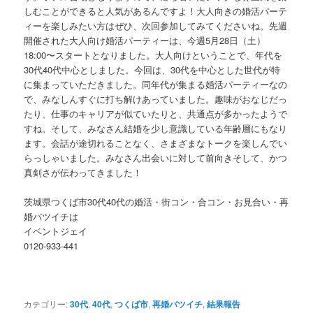
しむことができると人気があるんですよ！大人向きの婚活パーテ
ィーを楽しみたい方はぜひ、次回参加してみてくださいね。先週
開催された大人向け婚活パーティーは、今週5月28日（土）
18:00〜スタートとなりました。大人向けということで、年代を
30代40代中心としました。今回は、30代を中心とした世代が特
に集まっていただきました。同年代が集まる婚活パーティーなの
で、みなしんすぐに打ち解けあっていました。趣味がおなじだっ
たり、仕事のキャリアが似ていたりと、共通点が多かったようで
すね。そして、みなさん結婚を少し意識している年齢層にもなり
ます。会話が途切れることなく、さまざまなトークを楽しんでい
らっしゃいました。みなさん出会いに対して前向きそして、かつ
真剣さが伝わってきました！
茨城県つくば市30代40代の婚活・街コン・合コン・お見合い・再
婚バツイチは
イベントジェイ
0120-933-441
カテゴリー:
30代
,
40代
,
つくば市
,
再婚バツイチ
,
結果報告