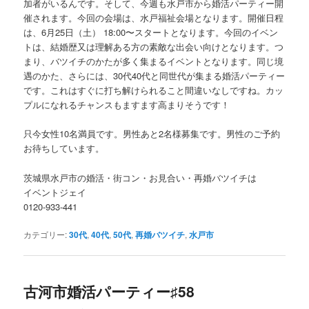
加者がいるんです。そして、今週も水戸市から婚活パーティー開
催されます。今回の会場は、水戸福祉会場となります。開催日程
は、6月25日（土） 18:00〜スタートとなります。今回のイベン
トは、結婚歴又は理解ある方の素敵な出会い向けとなります。つ
まり、バツイチのかたが多く集まるイベントとなります。同じ境
遇のかた、さらには、30代40代と同世代が集まる婚活パーティー
です。これはすぐに打ち解けられること間違いなしですね。カッ
プルになれるチャンスもますます高まりそうです！
只今女性10名満員です。男性あと2名様募集です。男性のご予約
お待ちしています。
茨城県水戸市の婚活・街コン・お見合い・再婚バツイチは
イベントジェイ
0120-933-441
カテゴリー:
30代
,
40代
,
50代
,
再婚バツイチ
,
水戸市
古河市婚活パーティー♯58