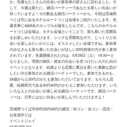
か。先週もたくさんの出会いが参加者の皆さんに訪れました。そ
して、今週は新たに、婚活パーティーであなたを新しい出会いが
待っていますよ！その数ある婚活パーティーから、今回は茨城県
つくば市にあるホテルルートつくば会場をご紹介いたします。先
週見事に4組8名のカップルが誕生したんです。こちらのホテルル
ートつくば会場は、ホテル会場ということで、落ち着いた雰囲気
をお楽しみいただけます。シックな雰囲気なので、じっくりと出
会いを楽しみたいかたには、オススメしたい会場ですね。参加者
のみなさんも落ち着いた出会いがほしい30代前後の方が多く参加
されています。先週開催されたのは、5月28日（土） 19:30〜と
なりました。理想の彼氏・彼女の出会いを見つけたい人のための
イベントとなります。結婚よりも恋愛に重点を置いた素敵な恋が
したい方が参加される婚活パーティーでした。参加できるのも、
26歳からと20代のかたも参加いただいております。もちろん恋
愛、結婚世代である30代40代のかたもご参加いただけます。いろ
いろな人との出会いが楽しめる婚活パーティーです。婚活パーテ
ィーは、日常にはない出会いが楽しんでいただけますよ！
茨城県つくば市20代30代40代の婚活・街コン・合コン・恋活・
お友達作りは
イベントジェイ
0120-933-441