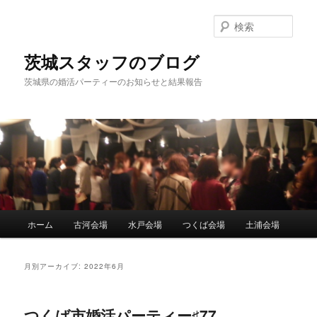
検
索
茨城スタッフのブログ
茨城県の婚活パーティーのお知らせと結果報告
メ
ホーム
古河会場
水戸会場
つくば会場
土浦会場
メ
サ
イ
ン
イ
ブ
メ
月別アーカイブ:
2022年6月
ニ
ン
コ
ュ
ー
つくば市婚活パーティー♯77
コ
ン