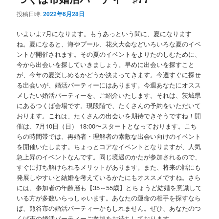
投稿日時:
2022年6月28日
ン
テ
いよいよ7月になります。もうあっという間に、夏になります
テ
ン
ね。夏になると、海やプール、花火大会などいろいろな夏のイベ
ントが開催されます。その夏のイベントをよりたのしむために、
ン
ツ
今から出会いを探していきましょう。早めに出会いを探すこと
が、今年の夏楽しめるかどうか決まってきます。今週すぐに探せ
ツ
へ
る出会いが、婚活パーティーにはあります。今週あなたにオスス
メしたい婚活パーティーを、ご紹介いたします。それは、茨城県
へ
移
にあるつくば会場です。現段階で、たくさんの予約をいただいて
おります。これは、たくさんの出会いを期待できそうですね！開
移
動
催は、7月10日（日） 18:00〜スタートとなっております。こち
らの時間帯では、再婚者・理解者の素敵な出会い向けのイベント
を開催いたします。ちょっとコアなイベントとなりますが、人気
動
急上昇のイベントなんです。同じ境遇のかたが参加されるので、
すぐに打ち解けられるメリットがあります。また、将来の話にも
発展しやすいと結婚を考えているかたにもオススメですね。さら
には、参加者の年齢層も【35～55歳】とちょうど結婚を意識して
いる方が多数いらっしゃいます。あなたの運命の相手を探すなら
ば、熊谷市の婚活パーティーかもしれません。ぜひ、あなたのつ
くば市の婚活パーティーご参加をお待ちしております。