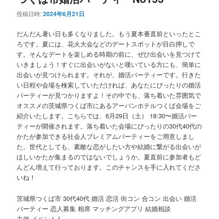
投稿日時:
2024年6月21日
ン
テ
だんだん暑い日も多くなりました。もう夏本番直前といったとこ
テ
ン
ろです。夏には、花火大会などのデートスポットが目白押しで
す。そんなデートを楽しめる時期の前に、ぜひ出会いを見つけて
ン
ツ
いきましょう！すぐに出会いがないと嘆いている方にも、簡単に
出会いが見つけられます。それが、婚活パーティーです。行きた
ツ
へ
い日程や会場を検索していただければ、あなたにぴったりの婚活
パーティーが見つかりますよ！その中でも、落ち着いた雰囲気で
へ
移
オススメの茨城県つくば市にあるアーバンホテルつくば会場をご
紹介いたします。こちらでは、6月29日（土） 18:30〜婚活パー
移
動
ティーが開催されます。落ち着いた会場にぴったりの30代40代の
かたが参加できる社会人プレミアムパーティーをご用意しまし
た。世代としても、素敵な恋がしたい方や結婚に繋がる出会いが
動
ほしいかたが集まるのではないでしょうか。夏直前に参加者もど
んどん増えて行っております。このチャンスを手に入れてくださ
いね！
茨城県つくば市 30代40代 婚活 恋活 街コン 合コン 出会い 婚活
パーティー 恋人募集 相席 マッチングアプリ 結婚相談
主催 イベントJ