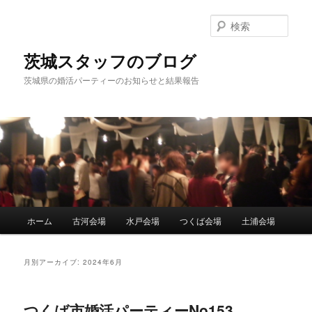
検
索
茨城スタッフのブログ
茨城県の婚活パーティーのお知らせと結果報告
メ
ホーム
古河会場
水戸会場
つくば会場
土浦会場
メ
サ
イ
ン
イ
ブ
メ
月別アーカイブ:
2024年6月
ニ
ン
コ
ュ
ー
つくば市婚活パーティーNo153
コ
ン