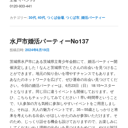
0120-933-441
カテゴリー:
30代
,
40代
,
つくば会場
,
つくば市
,
婚活パーティー
水戸市婚活パーティーNo137
投稿日時:
2024年6月19日
茨城県水戸市にある茨城県立青少年会館にて、婚活パーティー開
催決定しました！なんと茨城県でたくさんの出会いを見つけるこ
とができます。地元の知り合いを増やすチャンスでもあります。
あなたのネットワークを広げて、ぜひ運命の出会い見つけてくだ
さい。今回の婚活パーティーは、6月23日（日） 18:15〜スター
トとなります。同じ日に違うイベントも開催しております。ぜ
ひ、こちらもチェックしてみてください！早い時間帯ということ
で、1人参加の方も気軽に参加しやすいイベントをご用意しまし
た。それは、大人の魅力イベントです。35～55歳としっかりと将
来を考えられる出会いがほしいかたのみが参加いただけます。そ
のため、じっくり話せる機会も設けておりますので、お楽しみに
してくださいね！理想の出会いを見つけるためには、やはり対話