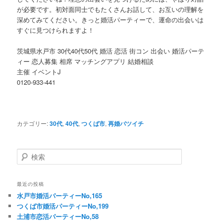
が必要です。初対面同士でもたくさんお話して、お互いの理解を
深めてみてください。きっと婚活パーティーで、運命の出会いは
すぐに見つけられますよ！
茨城県水戸市 30代40代50代 婚活 恋活 街コン 出会い 婚活パーテ
ィー 恋人募集 相席 マッチングアプリ 結婚相談
主催 イベントJ
0120-933-441
カテゴリー:
30代
,
40代
,
つくば市
,
再婚バツイチ
検
索
最近の投稿
水戸市婚活パーティーNo,165
つくば市婚活パーティーNo,199
土浦市恋活パーティーNo,58