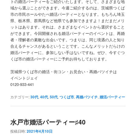
トの婚活パーティーをご紹介いたします。そして、さまざまな地
域から選ぶことができます。今週ご紹介するのは、茨城県つくば
市の市民ホールやたべ婚活パーティーとなります。もちろん埼玉
県、栃木県、群馬県など他県でも参加できますよ！まだまだメリ
ットはあります。それは、さまざまなイベントから選択すること
ができます。今回開催される婚活パーティーのイベントは、再婚
者・理解者の素敵な出会いです。つまりは、同じ境遇の人と知り
合えるチャンスがあるということです。こんなメリットだらけの
婚活パーティーに、参加しない手はないですね。ぜひ、今すぐつ
くば市の婚活パーティーにご予約お待ちしております。
茨城県つくば市の婚活・街コン・お見合い・再婚バツイチは
イベントジェイ
0120-933-441
カテゴリー:
30代
,
40代
,
50代
,
つくば市
,
再婚バツイチ
,
婚活パーティー
水戸市婚活パーティー♯40
投稿日時:
2021年4月10日