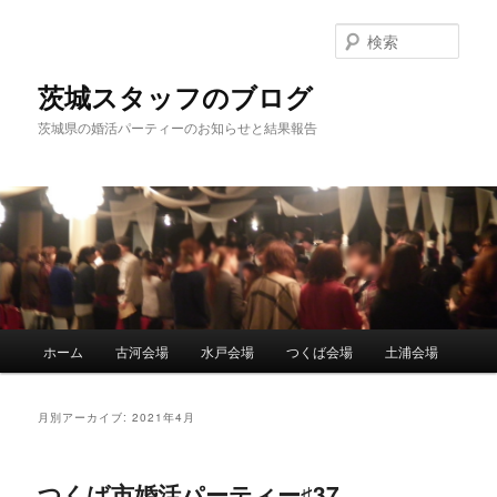
検
索
茨城スタッフのブログ
茨城県の婚活パーティーのお知らせと結果報告
メ
ホーム
古河会場
水戸会場
つくば会場
土浦会場
メ
サ
イ
ン
イ
ブ
メ
月別アーカイブ:
2021年4月
ニ
ン
コ
ュ
ー
つくば市婚活パーティー♯37
コ
ン