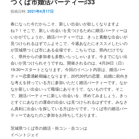
つくば市婚活パーティー♯33
投稿日時:
2021年4月17日
春になった今だからこそ、新しい出会いが欲しくなりますよ
ね？！そこで、新しい出会いを見つけるために婚活パーティーは
いかがでしょうか。婚活パーティーでは、きっと素敵な出会いが
見つけられるはずでふよそこで、今週あなたにオススメしたいの
が茨城県つくば市にある会場です。こちらでは、県内だけでな
く、県外からの参加者も多数いらっしゃいます。今までにない出
会いが見つけられそうですね。開催されるのは、4月24日（日）
19:30〜スタートとなります。今回のイベント内容は、婚活パー
ティー恋愛適齢期編となります。20代30代の恋愛、結婚に前向き
な考えを持っている方に参加いただく婚活パーティーです。なか
なか新しい出会いって職場にありそうで、ないものです。そこ
で、婚活パーティーに新しい出会いを、求めてみましょう。きっ
とすぐにあなたの運命の出会いは見つけられるはずです。みなさ
ん真剣に出会いを探している方ばかりです。つくば市の婚活パー
ティーであなたのご参加をお待ちしております。
茨城県つくば市の婚活・街コン・合コンは
イベントジェイ