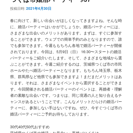
投稿日時:
2021年4月30日
ン
テ
春に向けて、新しい出会いがほしくなってきますよね。そんな時
テ
ン
に、婚活パーティーはいかがでしょうか。婚活パーティーには、
さまざまな出会いのメリットがあります。まずは、すぐに参加す
ン
ツ
ることができます。ウェブでの簡単予約のみとなりますので、誰
でも参加できます。今週ももちろん各地で婚活パーティーが開催
ツ
へ
されております。今回は、5月9日（日） 16:30〜スタートの婚活
パーティーをご紹介いたします。そして、さまざまな地域から選
へ
移
ぶことができます。今週ご紹介するのは、茨城県つくば市の市民
ホールやたべ婚活パーティーとなります。もちろん埼玉県、栃木
移
動
県、群馬県など他県でも参加できますよ！まだまだメリットはあ
ります。それは、さまざまなイベントから選択することができま
す。今回開催される婚活パーティーのイベントは、再婚者・理解
動
者の素敵な出会いです。つまりは、同じ境遇の人と知り合えるチ
ャンスがあるということです。こんなメリットだらけの婚活パー
ティーに、参加しない手はないですね。ぜひ、今すぐつくば市の
婚活パーティーにご予約お待ちしております。
30代40代50代おすすめ
茨城県つくば市の婚活・お見合い・再婚バツイチは