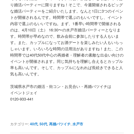
り婚活パーティーに限りますね！そこで、今週開催されるビッグ
な婚活パーティーをご紹介いたします。なんと1日に3つのイベン
トが開催されるんです。時間帯で選ぶのもいいですし、イベント
内容で選ぶのもいいですね。まず、1番早い時間帯で開催される
のは、4月10日（土） 16:30〜の水戸市婚活パーティーとなりま
す。時間帯が早めなので、飲み会前に参加したりする人もいま
す。また、カップルになってお酒デートを楽しみたい人もいらっ
しゃいます。いろいろな時間の活用法がありますね！また、この
時間帯では40代50代中心の再婚者・理解者の素敵な出会い向けの
イベントが開催されます。同じ気持ちを理解し合えるとカップル
率も高いんです。そして、カップルになれれば長続きできると人
気も高いんです。
茨城県水戸市の婚活・街コン・お見合い・再婚バツイチは
イベントジェイ
0120-933-441
カテゴリー:
40代
,
50代
,
再婚バツイチ
,
水戸市