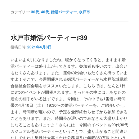
カテゴリー:
30代
,
40代
,
婚活パーティー
,
水戸市
水戸市婚活パーティー♯39
投稿日時:
2021年4月8日
いよいよ4月になりましたね。暖かくなってくると、ますます婚
活パーティーは盛り上がってきます。参加者も多いので、出会い
もたくさんあります。また、運命の出会いもたくさん待っていま
すよ！そこで、今週開催される婚活パーティーから水戸茨城県総
合福祉会館会場をオススメいたします。こちらでは、なんと1日
に3つのイベントが開催されます。きっとその中には、あなたの
運命の相手がいるはずですよ。今回は、その中でも1番遅い時間
帯の4月10日（土） 19:30〜の婚活パーティーを、ご紹介いたし
ます。時間帯が遅いので、予定を全部終わらせてから参加できる
こともあります。また、時間帯が遅いのでみなさん大盛り上がり
になることもありますよ！さらには、今回のイベントも20代30代
カジュアル恋活パーティーということで、盛り上がること間違い
なしですね！男性は大卒または公務員又は年収350万以上という