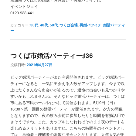
イベントジェイ
0120-933-441
カテゴリー:
30代
,
40代
,
50代
,
つくば会場
,
再婚バツイチ
,
婚活パーティ
ー
つくば市婚活パーティー♯36
投稿日時:
2021年4月27日
ビッグ婚活パーティーがまた今週開催されます。ビッグ婚活パー
ティーになると、一気に出会える人数がアップします。今まで以
上にたくさんなら出会いがあるので、運命の出会いも見つかりや
すいかもしれませんね。そんなビッグ婚活パーティーは、つくば
市にある市民ホールやたべにて開催されます。5月9日（日）
16:30〜第一回目の婚活パーティーが開催されます。夕方の開催
となりますので、夜の飲み会前に参加したりと時間を有効活用で
きそうですね。また、カップルになれればそのまま夜のデートを
楽しめるメリットもありますね。こちらの時間帯のイベントとし
ては、再婚者・理解者の素敵な出会いとなります。近年人気が出