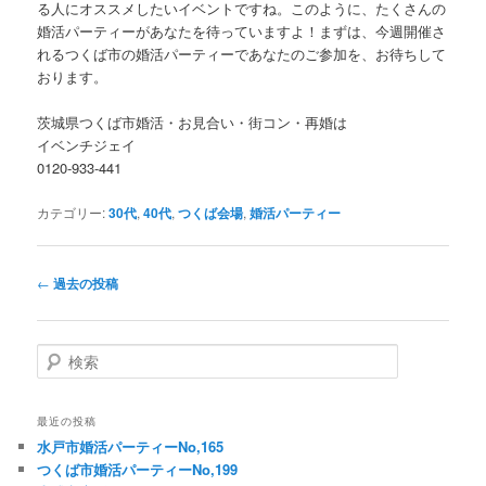
る人にオススメしたいイベントですね。このように、たくさんの
婚活パーティーがあなたを待っていますよ！まずは、今週開催さ
れるつくば市の婚活パーティーであなたのご参加を、お待ちして
おります。
茨城県つくば市婚活・お見合い・街コン・再婚は
イベンチジェイ
0120-933-441
カテゴリー:
30代
,
40代
,
つくば会場
,
婚活パーティー
投
←
過去の投稿
稿
ナ
ビ
検
ゲ
索
ー
シ
最近の投稿
ョ
水戸市婚活パーティーNo,165
ン
つくば市婚活パーティーNo,199