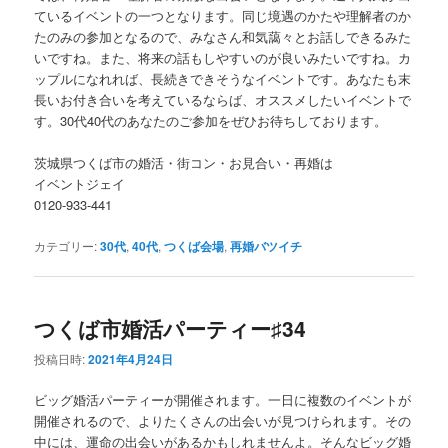
ているイベントの一つとなります。同じ境遇のかたや理解者のか
たのみの参加となるので、みなさん和気藹々とお話しできるみた
いですね。また、将来の話もしやすいのが良いみたいですね。カ
ップルになれれば、長続きできそうなイベントです。あなたも末
長いお付き合いを考えているならば、オススメしたいイベントで
す。30代40代のあなたのご参加をぜひお待ちしております。
茨城県つくば市の婚活・街コン・お見合い・再婚は
イベントジェイ
0120-933-441
カテゴリー:
30代
,
40代
,
つくば会場
,
再婚バツイチ
つくば市婚活パーティー♯34
投稿日時:
2021年4月24日
ビッグ婚活パーティーが開催されます。一日に複数のイベントが
開催されるので、よりたくさんの出会いが見つけられます。その
中には、運命の出会いがあるかもしれませんよ。そんなビッグ婚