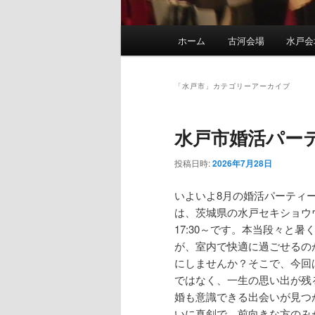
メ
ホーム
古河会場
水戸会
メ
サ
イ
ン
イ
ブ
メ
「
水戸市
」カテゴリーアーカイブ
ニ
ン
コ
ュ
水戸市婚活パーティ
ー
コ
ン
投稿日時:
2026年7月28日
ン
テ
いよいよ8月の婚活パーティ
は、茨城県の水戸セキショウ
テ
ン
17:30～です。本当段々と
が、室内で快適に過ごせるの
ン
ツ
にしませんか？そこで、今回
ではなく、一生の思い出が残
ツ
へ
婚も意識できる出会いが見つ
いに真剣で、前向きな方のみ