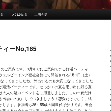
場
つくば会場
土浦会場
ーNo,165
ーのご案内です。8月すぐにご案内できる婚活パーティー
ウェルビーイング福祉会館にて開催される8月1日（土）
暑くなってきましたね。外出するのも大変になってきました
が婚活パーティーです。せっかくの夏を思い出に残る夏
は大人の魅力イベントをご用意しました。この一夏だけ
る出会いの夏にしていきましょう！恋愛だけでなく、結
かります。参加者も35～55歳の同世代ばかりです。出会
が集まるためカップル率も上がりますよ！そこで、あな