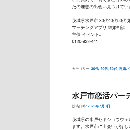
へ
移
たの理想の出会い見つけてい
移
動
茨城県水戸市 30代40代50代
マッチングアプリ 結婚相談
動
主催 イベントJ
0120-933-441
カテゴリー:
30代
,
40代
,
50代
,
再婚バ
水戸市恋活パーティ
投稿日時:
2026年7月3日
茨城県の水戸セキショウウェ
ます。水戸市に出会いがほし