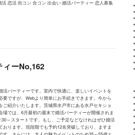
 婚活 恋活 街コン 合コン 出会い 婚活パーティー 恋人募集
ーNo,162
婚活パーティーです。室内で快適に、楽しいイベントを
必要ですが、Webより簡単にお手続きできます。今から
をご紹介いたします。茨城県水戸市にある水戸セキショ
会場では、6月最初の週末で婚活パーティーが開催されま
17:30～スタートです。もし、ご予定などなけれはぜひ婚活
ております。現段階でも予約12名突破しており、ますま
です。さらには、大人の魅力イベントのため35～55歳と