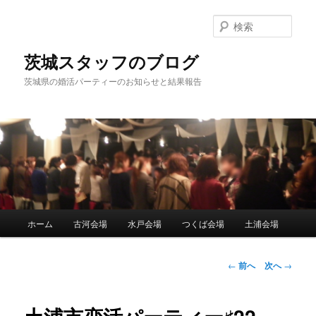
検
索
茨城スタッフのブログ
茨城県の婚活パーティーのお知らせと結果報告
メ
ホーム
古河会場
水戸会場
つくば会場
土浦会場
メ
イ
ン
イ
メ
投
←
前へ
次へ
→
ニ
稿
ン
ュ
ナ
ー
ビ
コ