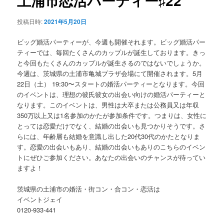
土浦市恋活パーティー♯22
ゲ
ー
ン
投稿日時:
2021年5月20日
シ
ョ
ビッグ婚活パーティーが、今週も開催それます。ビッグ婚活パー
テ
ン
ティーでは、毎回たくさんのカップルが誕生しております。きっ
と今回もたくさんのカップルが誕生さるのではないでしょうか。
ン
今週は、茨城県の土浦市亀城プラザ会場にて開催されます。5月
22日（土） 19:30〜スタートの婚活パーティーとなります。今回
ツ
のイベントは、理想の彼氏彼女の出会い向けの婚活パーティーと
なります。このイベントは、男性は大卒または公務員又は年収
へ
350万以上又は1名参加のかたが参加条件です。つまりは、女性に
とっては恋愛だけでなく、結婚の出会いも見つかりそうです。さ
移
らには、年齢層も結婚を意識し出した20代30代のかたとなりま
す。恋愛の出会いもあり、結婚の出会いもありのこちらのイベン
動
トにぜひご参加ください。あなたの出会いのチャンスが待ってい
ますよ！
茨城県の土浦市の婚活・街コン・合コン・恋活は
イベントジェイ
0120-933-441