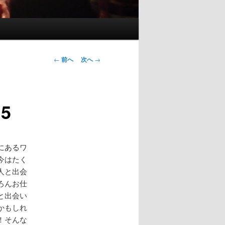
投
←
前へ
次へ
→
稿
ナ
ビ
5
ゲ
ー
シ
ョ
にあるワ
ン
今はたく
人と出会
ろんお仕
と出会い
かもしれ
！そんな