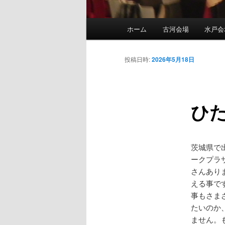
メ
ホーム
古河会場
水戸会
メ
イ
ン
イ
メ
投稿日時:
2026年5月18日
ニ
ン
ュ
ー
ひた
コ
ン
茨城県で
テ
ークプラ
さんあり
ン
える事で
事もさま
ツ
たいのか
ません。