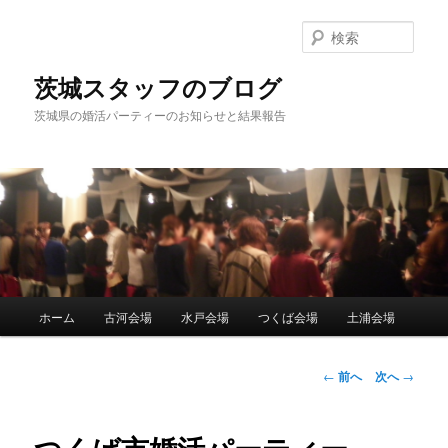
検
索
茨城スタッフのブログ
茨城県の婚活パーティーのお知らせと結果報告
メ
ホーム
古河会場
水戸会場
つくば会場
土浦会場
メ
イ
ン
イ
メ
投
←
前へ
次へ
→
ニ
稿
ン
ュ
ナ
ー
ビ
コ