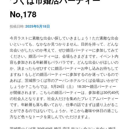
つくば市婚活パーティー
ゲ
ー
No,178
ン
シ
ョ
テ
投稿日時:
2025年5月18日
ン
ン
今月ラストに素敵な出会い探していきましょう！ただ素敵な出会
いといっても、なかなか見つかりません。目的を持って、どんな
ツ
出会いがしたいのか考えて、ぜひ婚活パーティーに参加してみて
ください。婚活パーティーは、会場もさまざまです。イベント内
へ
容も参加される年齢層もバラバラです。どんな出会いがほしいの
か、決まったらぜひすぐに婚活パーティーお申し込みお待ちして
ますね！もしどの婚活パーティーに参加するのか迷っているので
移
あれば、茨城県つくば市のアーバンホテルつくば会場はいかがで
しょうか？こちらでは、5月24日（土） 18:30〜婚活パーティー
動
が開催されます。こちらの婚活パーティーは、参加者は30代40代
の社会人となります。社会人だけを集めたプレミアムパーティー
です。年齢層も落ち着いており、仕事の話でまずは盛り上がるこ
とができるのではないでしょうか。そこから趣味や休日の過ごし
方など色々なトークを楽しんでいただけますよ。
茨城県つくば市 30代40代 婚活 恋活 街コン 合コン 出会い 婚活