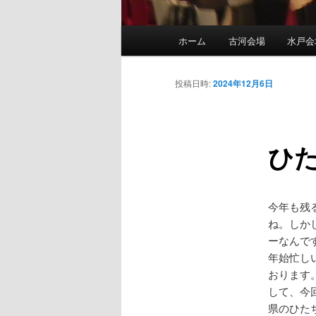
メ
ホーム
古河会場
水戸会
メ
イ
ン
イ
メ
投稿日時:
2024年12月6日
ニ
ン
ュ
ー
ひた
コ
ン
今年も残
テ
ね。しか
ーなんで
ン
年始忙し
おります
ツ
して、今
県のひた