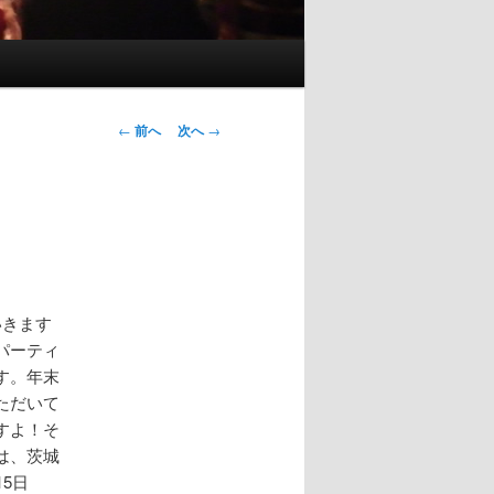
投
←
前へ
次へ
→
稿
ナ
ビ
ゲ
ー
シ
ョ
いきます
ン
パーティ
す。年末
ただいて
すよ！そ
は、茨城
5日